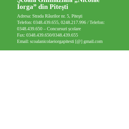
Clasa pregătitoare
Iorga” din Piteşti
Adresa: Strada Râurilor nr. 5, Piteşti
Diverse
Telefon: 0348.439.655, 0248.217.996 / Telefon:
0348.439.650 – Concursuri școlare
Contact
Fax: 0348.439.650/0348.439.655
Email: scoalanicolaeiorgapitesti [@] gmail.com
Burse