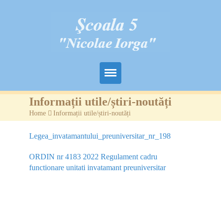
Acasă
Informații utile/știri-noutăți
Home
>
Informații utile/știri-noutăți
Despre noi
Legea_invatamantului_preuniversitar_nr_198
Management
ORDIN nr 4183 2022 Regulament cadru
Elevi
functionare unitati invatamant preuniversitar
Rezultate
Info