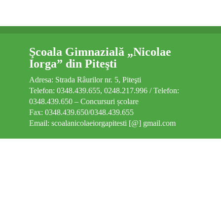
Clasa pregătitoare
Diverse
Şcoala Gimnazială „Nicolae
Contact
Iorga” din Piteşti
Burse
Adresa: Strada Râurilor nr. 5, Piteşti
Telefon: 0348.439.655, 0248.217.996 / Telefon:
0348.439.650 – Concursuri școlare
Fax: 0348.439.650/0348.439.655
Email: scoalanicolaeiorgapitesti [@] gmail.com